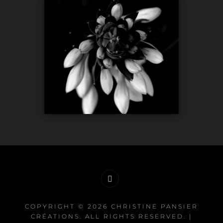
Mentions
légales
COPYRIGHT © 2026
CHRISTINE PANSIER
CRÉATIONS
. ALL RIGHTS RESERVED. |
et