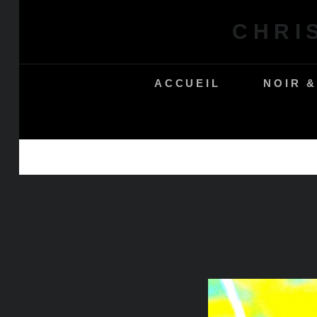
Skip
CHRI
to
content
ACCUEIL
NOIR 