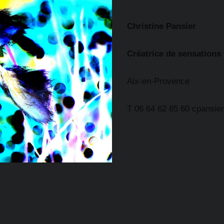
Christine Pansier
Créatrice de sensations
Aix-en-Provence
T 06 64 62 85 60 cpansi